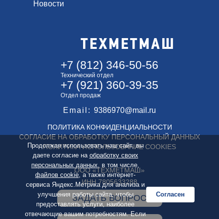
Новости
ТЕХМЕТМАШ
+7 (812) 346-50-56
Технический отдел
+7 (921) 360-39-35
Отдел продаж
Email:
9386970@mail.ru
ПОЛИТИКА КОНФИДЕНЦИАЛЬНОСТИ
СОГЛАСИЕ НА ОБРАБОТКУ ПЕРСОНАЛЬНЫЙ ДАННЫХ
Продолжая использовать наш сайт, вы
ПОЛИТИКА ИСПОЛЬЗОВАНИЕ COOKIES
даете согласие на
обработку своих
персональных данных
, в том числе,
ООО «ТЕХМЕТМАШ»
файлов cookie
, а также интернет-
ИНН 7805633288
сервиса Яндекс.Метрика для анализа и
улучшения работы сайта, чтобы
Согласен
ЗАДАТЬ ВОПРОС
предоставлять услуги, наиболее
отвечающие вашим потребностям. Если