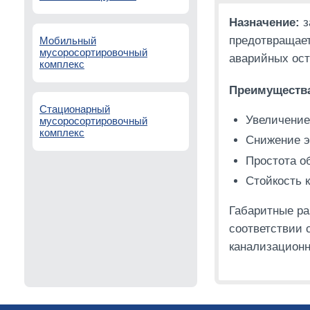
Назначение:
з
предотвращает
Мобильный
мусоросортировочный
аварийных ост
комплекс
Преимуществ
Стационарный
Увеличение
мусоросортировочный
комплекс
Снижение э
Простота о
Стойкость к
Габаритные ра
соответствии 
канализационн