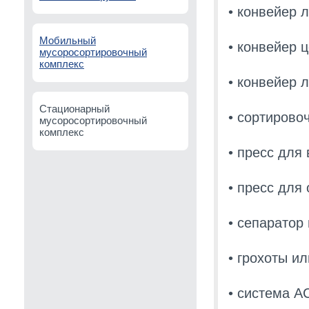
• конвейер 
Мобильный
• конвейер 
мусоросортировочный
комплекс
• конвейер 
Стационарный
• сортирово
мусоросортировочный
комплекс
• пресс для
• пресс для
• сепаратор
• грохоты и
• система А