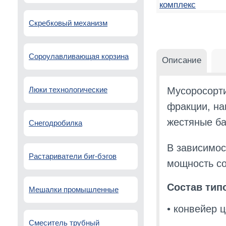
Скребковый механизм
Сороулавливающая корзина
Описание
Люки технологические
Мусоросорти
фракции, на
жестяные ба
Снегодробилка
В зависимос
Растариватели биг-бэгов
мощность со
Состав тип
Мешалки промышленные
• конвейер 
Смеситель трубный