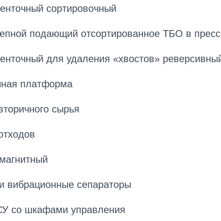
ленточный сортировочный
цепной подающий отсортированное ТБО в пресс
ленточный для удаления «хвостов» реверсивны
чная платформа
 вторичного сырья
 отходов
 магнитный
ли вибрационные сепараторы
СУ со шкафами управления